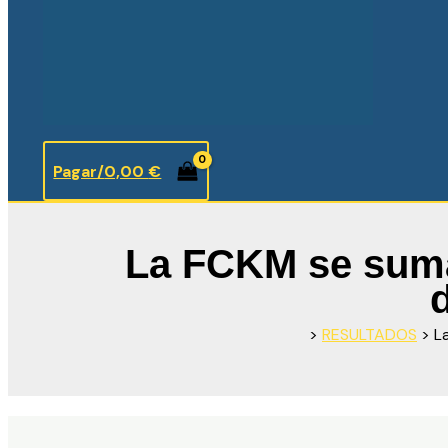
Pagar/
0,00
€
La FCKM se suma 
>
RESULTADOS
>
L