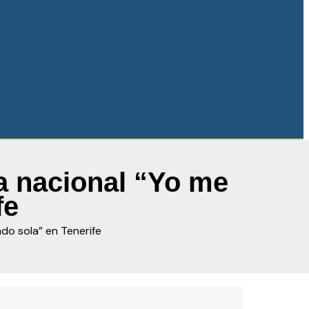
va nacional “Yo me
fe
ndo sola” en Tenerife