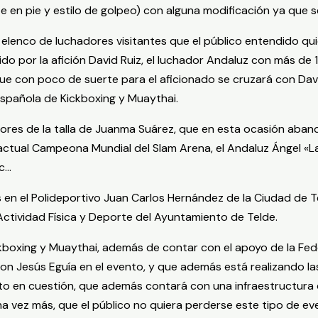
te en pie y estilo de golpeo) con alguna modificación ya que s
lenco de luchadores visitantes que el público entendido quier
ido por la afición David Ruiz, el luchador Andaluz con más 
que con poco de suerte para el aficionado se cruzará con Da
Española de Kickboxing y Muaythai.
ores de la talla de Juanma Suárez, que en esta ocasión aban
actual Campeona Mundial del Slam Arena, el Andaluz Ángel «
tc…
oras en el Polideportivo Juan Carlos Hernández de la Ciudad d
Actividad Física y Deporte del Ayuntamiento de Telde.
ckboxing y Muaythai, además de contar con el apoyo de la Fe
on Jesús Eguía en el evento, y que además está realizando las
vento en cuestión, que además contará con una infraestructur
una vez más, que el público no quiera perderse este tipo de e