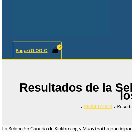
Pagar/
0,00
€
Resultados de la Se
l
>
RESULTADOS
>
Result
La Selección Canaria de Kickboxing y Muaythai ha particip